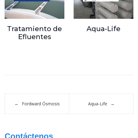
Tratamiento de
Aqua-Life
Efluentes
Navegación
Fordward Ósmosis
Aqua-Life
de
entradas
Contáctenos